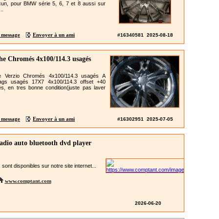
un, pour BMW série 5, 6, 7 et 8 aussi sur
..
 message
Envoyer à un ami
#16340581 2025-08-18
he Chromés 4x100/114.3 usagés
 Verzio Chromés 4x100/114.3 usagés A
ags usagés 17X7 4x100/114.3 offset +40
, en tres bonne condition(juste pas laver
 message
Envoyer à un ami
#16302951 2025-07-05
adio auto bluetooth dvd player
 sont disponibles sur notre site internet...
www.comptant.com
2026-06-20