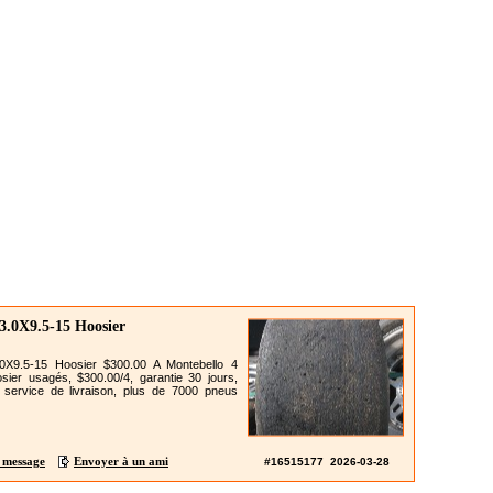
3.0X9.5-15 Hoosier
X9.5-15 Hoosier $300.00 A Montebello 4
sier usagés, $300.00/4, garantie 30 jours,
service de livraison, plus de 7000 pneus
 message
Envoyer à un ami
#16515177 2026-03-28