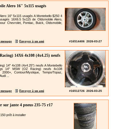
le Alero 16" 5x115 usagés
lero 16" 5x115 usagés A Montebello $250 4
usagés 16X6.5 5x115 de Oldsmobile Alero,
our Chevrolet, Pontiac, Buick, Oldsmobile,
 message
Envoyer à un ami
#16514406 2026-03-27
cing) 14X6 4x108 (4x4.25) neufs
) 14" 4x108 (4x4.25") neufs A Montebello
gs 14" MSW (OZ Racing) neufs 4x108
 2000+, Contour/Mystique, Tempo/Topaz,
udi ...
 message
Envoyer à un ami
#16512726 2026-03-25
r sur jante 4 pneus 235-75 r17
150 prêt à installer