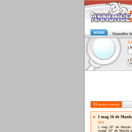
Ca
M
D
55
annonces trouvées
1 mag 16 de Mazda
50 $
1 mag 16" de Mazda 
usagé 16" de Mazda pr