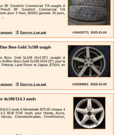
ys BF Goodrich Commercial T/A usagés A
 PneuS BF Goodrich Commercial T/A
ons pour 3 hiver, $200/2 garantie 30 jours,
...
 message
Envoyer à un ami
#16419771 2025-11-24
fino Boss Gold 5x108 usagés
no Boss Gold 5x108 (5x4.25") usagés A
 Ruffino Boss Gold 5x108 (5X4.25") pour la
, Polestar, Land Rover et Jaguar, $700/4, en
 message
Envoyer à un ami
#16399861 2025-10-30
er 4x100/114.3 neufs
0/114.3 neufs A Montebello $75.00 chaque 4
14.3 BOB FIVE neufs pour Honda, Acura,
 Nissan, Chevette/Acadian, Omni/Horizon,