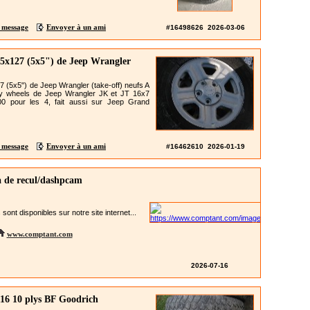
 message
Envoyer à un ami
#16498626 2026-03-06
 5x127 (5x5") de Jeep Wrangler
7 (5x5") de Jeep Wrangler (take-off) neufs A
ly wheels de Jeep Wrangler JK et JT 16x7
.00 pour les 4, fait aussi sur Jeep Grand
 message
Envoyer à un ami
#16462610 2026-01-19
de recul/dashpcam
 sont disponibles sur notre site internet...
www.comptant.com
2026-07-16
16 10 plys BF Goodrich