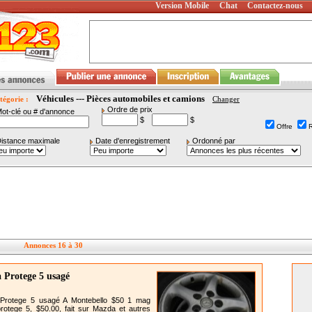
Version Mobile
Chat
Contactez-nous
Véhicules --- Pièces automobiles et camions
tégorie :
Changer
Ordre de prix
ot-clé ou # d'annonce
$
$
Offre
istance maximale
Date d'enregistrement
Ordonné par
Annonces 16 à 30
 Protege 5 usagé
Protege 5 usagé A Montebello $50 1 mag
otege 5, $50.00, fait sur Mazda et autres