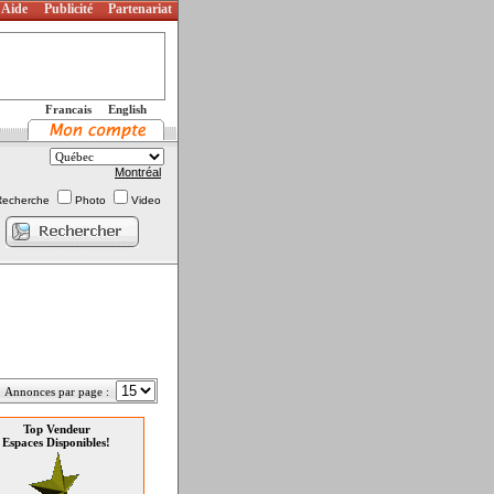
Aide
Publicité
Partenariat
Francais
English
Montréal
Recherche
Photo
Video
Annonces par page :
Top Vendeur
Espaces Disponibles!