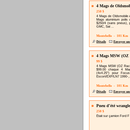
4 Mags de Oldsmobi
250 $
4 Mags de Oldsmobile A
Mags aluminium polis 
$250/4 (sans pneus), p
GMC, Sat ...
Montebello - 101 Km
Détails
Envoyer un
4 Mags MSW (OZ Ra
99 $
4 Mags MSW (OZ Racing
$99.00 chaque 4 Ma
(4x4.25") pour Focus
Escort/EXP/LN7 1990-, A
Montebello - 101 Km
Détails
Envoyer un
Pneu d’été wrangle
250 $
Était sur çamion Ford F 