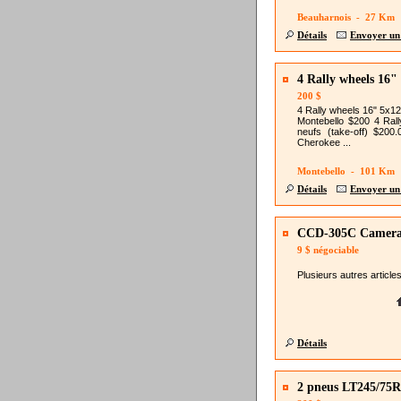
Beauharnois - 27 Km
Détails
Envoyer un
4 Rally wheels 16"
200 $
4 Rally wheels 16" 5x12
Montebello $200 4 Ral
neufs (take-off) $200
Cherokee ...
Montebello - 101 Km
Détails
Envoyer un
CCD-305C Camera 
9 $
négociable
Plusieurs autres articles
Détails
2 pneus LT245/75R