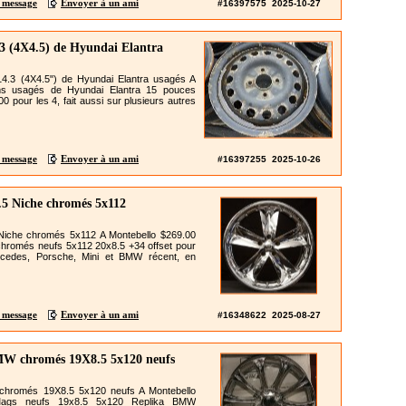
 message
Envoyer à un ami
#16397575 2025-10-27
3 (4X4.5) de Hyundai Elantra
4.3 (4X4.5") de Hyundai Elantra usagés A
ms usagés de Hyundai Elantra 15 pouces
0 pour les 4, fait aussi sur plusieurs autres
 message
Envoyer à un ami
#16397255 2025-10-26
.5 Niche chromés 5x112
Niche chromés 5x112 A Montebello $269.00
hromés neufs 5x112 20x8.5 +34 offset pour
rcedes, Porsche, Mini et BMW récent, en
 message
Envoyer à un ami
#16348622 2025-08-27
MW chromés 19X8.5 5x120 neufs
hromés 19X8.5 5x120 neufs A Montebello
ags neufs 19x8.5 5x120 Replika BMW