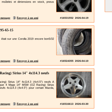
es modeles et dimensions en stock, pneus
 message
Envoyer à un ami
#16531552 2026-04-19
95-65-15
était sur une Corolla 2019 encore bon5/32
 message
Envoyer à un ami
#16524355 2026-04-10
cing) Sirius 14" 4x114.3 neufs
g) Sirius 14" 4x114.3 (4x4.5") neufs A
aque 4 Mags 14" MSW (OZ Racing) Sirius
neufs 4x114.3 (4x4.5") pour certain Mazda,
 message
Envoyer à un ami
#16516613 2026-03-30