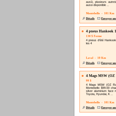
aussi, plusieurs autr
aussi disponible ...
Montebello - 101 Km
Détails
Envoyer un
4 pneus Hankook 1
130 $ Ferme
4 pneus d'été Hankook 
les 4
Laval - 10 Km
Détails
Envoyer un
4 Mags MSW (OZ Ra
99 $
4 Mags MSW (OZ Racin
Montebello $99.00 ch
silver aluminium face 
Toyota, Hyundai, K ...
Montebello - 101 Km
Détails
Envoyer un