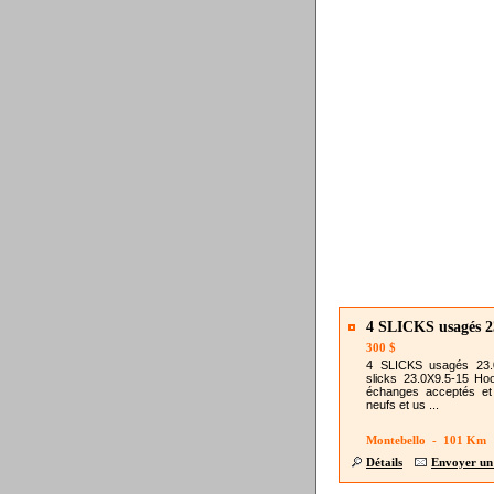
4 SLICKS usagés 2
300 $
4 SLICKS usagés 23.0
slicks 23.0X9.5-15 Hoo
échanges acceptés et 
neufs et us ...
Montebello - 101 Km
Détails
Envoyer un