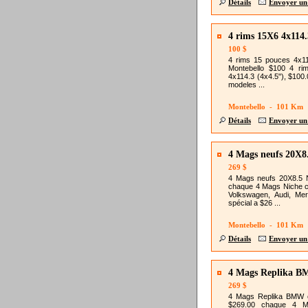
Détails
Envoyer un
4 rims 15X6 4x114.
100 $
4 rims 15 pouces 4x11
Montebello $100 4 ri
4x114.3 (4x4.5"), $100.0
modeles ...
Montebello - 101 Km
Détails
Envoyer un
4 Mags neufs 20X8
269 $
4 Mags neufs 20X8.5 
chaque 4 Mags Niche c
Volkswagen, Audi, Me
spécial a $26 ...
Montebello - 101 Km
Détails
Envoyer un
4 Mags Replika B
269 $
4 Mags Replika BMW c
$269.00 chaque 4 M