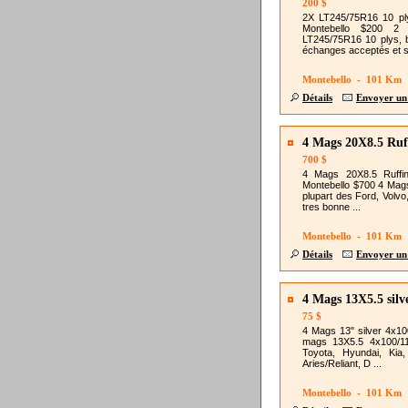
200 $
2X LT245/75R16 10 pl
Montebello $200 2
LT245/75R16 10 plys, b
échanges acceptés et s 
Montebello - 101 Km
Détails
Envoyer un
4 Mags 20X8.5 Ruf
700 $
4 Mags 20X8.5 Ruffi
Montebello $700 4 Mags
plupart des Ford, Volvo
tres bonne ...
Montebello - 101 Km
Détails
Envoyer un
4 Mags 13X5.5 silv
75 $
4 Mags 13" silver 4x10
mags 13X5.5 4x100/1
Toyota, Hyundai, Kia,
Aries/Reliant, D ...
Montebello - 101 Km