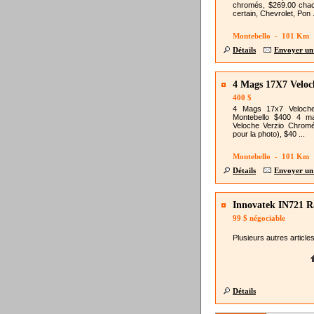
chromés, $269.00 chac
certain, Chevrolet, Pon .
Montebello - 101 Km
Détails
Envoyer un
4 Mags 17X7 Veloc
400 $
4 Mags 17x7 Veloche
Montebello $400 4 m
Veloche Verzio Chromés
pour la photo), $40 ...
Montebello - 101 Km
Détails
Envoyer un
Innovatek IN721 R
99 $
négociable
Plusieurs autres articles
Détails