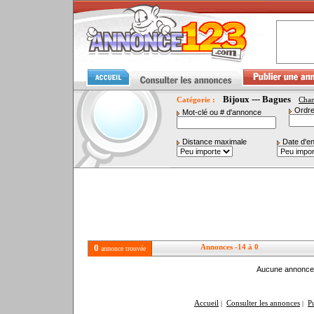
Bijoux --- Bagues
Catégorie :
Cha
Ordre
Mot-clé ou # d'annonce
Distance maximale
Date d'e
0
Annonces -14 à 0
annonce trouvée
Aucune annonce 
Accueil
Consulter les annonces
P
|
|