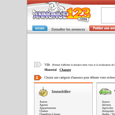
Ville
(Permet d'afficher la distance entre vous et la localisation de 
Montréal
Changer
Choisir une catégorie d'annonce pour débuter votre recher
Immobilier
Autres
Autres
Agents
Aériens
Appartements
Agricoles
Chalets
Antiquités
Chambres à louer
Audio / Vi