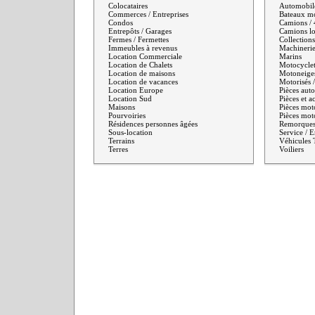
Colocataires
Automobil
Commerces / Entreprises
Bateaux mo
Condos
Camions /
Entrepôts / Garages
Camions lo
Fermes / Fermettes
Collections
Immeubles à revenus
Machinerie
Location Commerciale
Marins
Location de Chalets
Motocyclet
Location de maisons
Motoneige
Location de vacances
Motorisés /
Location Europe
Pièces aut
Location Sud
Pièces et a
Maisons
Pièces moto
Pourvoiries
Pièces moto
Résidences personnes âgées
Remorque
Sous-location
Service / E
Terrains
Véhicules 
Terres
Voiliers