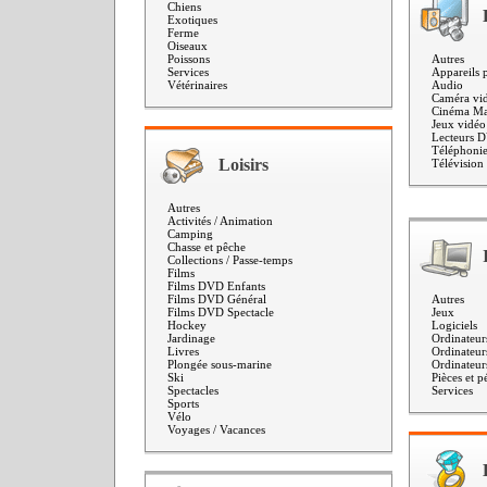
Chiens
Exotiques
Ferme
Oiseaux
Poissons
Autres
Services
Appareils 
Vétérinaires
Audio
Caméra vi
Cinéma Ma
Jeux vidéo
Lecteurs 
Téléphoni
Loisirs
Télévision 
Autres
Activités / Animation
Camping
Chasse et pêche
Collections / Passe-temps
Films
Films DVD Enfants
Films DVD Général
Autres
Films DVD Spectacle
Jeux
Hockey
Logiciels
Jardinage
Ordinateur
Livres
Ordinateur
Plongée sous-marine
Ordinateur
Ski
Pièces et p
Spectacles
Services
Sports
Vélo
Voyages / Vacances