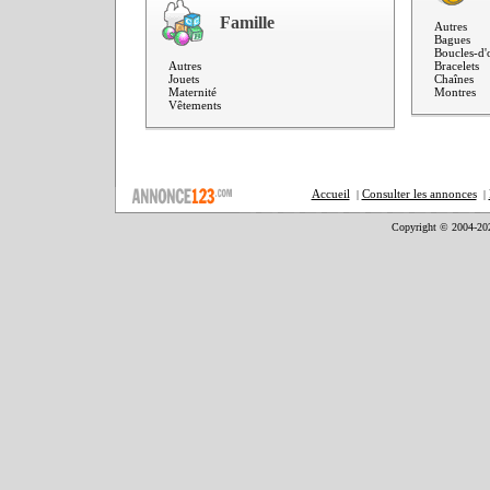
Famille
Autres
Bagues
Boucles-d'o
Autres
Bracelets
Jouets
Chaînes
Maternité
Montres
Vêtements
Accueil
Consulter les annonces
|
|
Copyright © 2004-20