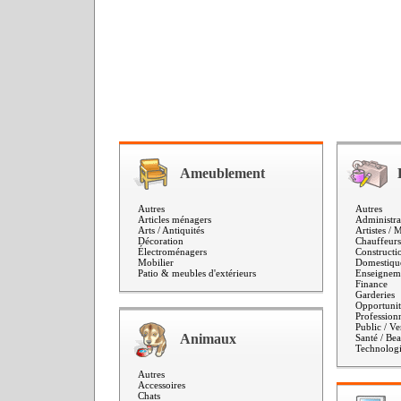
Ameublement
Autres
Autres
Articles ménagers
Administra
Arts / Antiquités
Artistes / 
Décoration
Chauffeurs
Électroménagers
Constructi
Mobilier
Domestique
Patio & meubles d'extérieurs
Enseigneme
Finance
Garderies
Opportunité
Professionn
Public / Ve
Animaux
Santé / Bea
Technolog
Autres
Accessoires
Chats