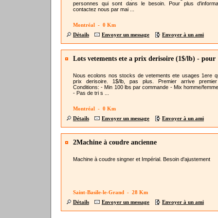
personnes qui sont dans le besoin. Pour plus d'informa
contactez nous par mai ...
Montréal - 0 Km
Détails
Envoyer un message
Envoyer à un ami
Lots vetements ete a prix derisoire (1$/lb) - pour
revendeurs
Nous ecolons nos stocks de vetements ete usages 1ere qu
prix derisoire. 1$/lb, pas plus. Premier arrive premier
Conditions: - Min 100 lbs par commande - Mix homme/femme
- Pas de tri s ...
Montréal - 0 Km
Détails
Envoyer un message
Envoyer à un ami
2Machine à coudre ancienne
Machine à coudre singner et Impérial. Besoin d'ajustement
Saint-Basile-le-Grand - 28 Km
Détails
Envoyer un message
Envoyer à un ami