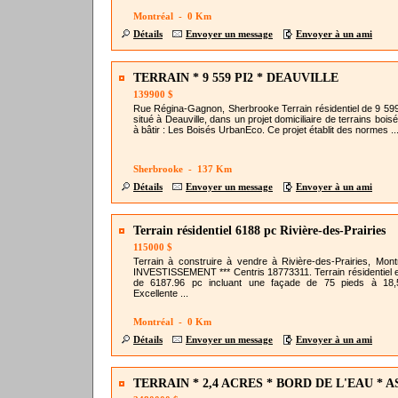
Montréal - 0 Km
Détails
Envoyer un message
Envoyer à un ami
TERRAIN * 9 559 PI2 * DEAUVILLE
139900 $
Rue Régina-Gagnon, Sherbrooke Terrain résidentiel de 9 599
situé à Deauville, dans un projet domiciliaire de terrains bois
à bâtir : Les Boisés UrbanEco. Ce projet établit des normes ..
Sherbrooke - 137 Km
Détails
Envoyer un message
Envoyer à un ami
Terrain résidentiel 6188 pc Rivière-des-Prairies
115000 $
Terrain à construire à vendre à Rivière-des-Prairies, Montr
INVESTISSEMENT *** Centris 18773311. Terrain résidentiel 
de 6187.96 pc incluant une façade de 75 pieds à 18,5
Excellente ...
Montréal - 0 Km
Détails
Envoyer un message
Envoyer à un ami
TERRAIN * 2,4 ACRES * BORD DE L'EAU * 