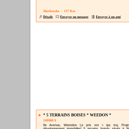
Sherbrooke - 137 Km
Détails
Envoyer un message
Envoyer à un ami
* 5 TERRAINS BOISÉS * WEEDON *
249900 $
8e Avenue, Weendon Le prix est + tps tvq. Proje
développement immobilier! 5 terrains boisés situés à 