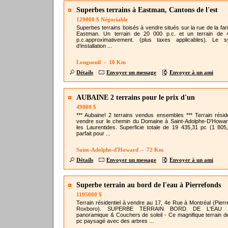
Superbes terrains à Eastman, Cantons de l'est
129000 $ Négociable
Superbes terrains boisés à vendre situés sur la rue de la fan
Eastman. Un terrain de 20 000 p.c. et un terrain de 
p.c.approximativement. (plus taxes applicables). Le 
d’installation ...
Longueuil - 10 Km
Détails
Envoyer un message
Envoyer à un ami
AUBAINE 2 terrains pour le prix d'un
LAURENTIDES
49000 $
*** Aubaine! 2 terrains vendus ensembles *** Terrain réside
vendre sur le chemin du Domaine à Saint-Adolphe-D'Howa
les Laurentides. Superficie totale de 19 435,31 pc (1 805
parfait pour ...
Saint-Adolphe-d'Howard - 72 Km
Détails
Envoyer un message
Envoyer à un ami
Superbe terrain au bord de l'eau à Pierrefonds
1195000 $
Terrain résidentiel à vendre au 17, 4e Rue à Montréal (Pierr
Roxboro). SUPERBE TERRAIN BORD DE L'EAU 
panoramique & Couchers de soleil - Ce magnifique terrain d
pc paysagé avec des arbres ...