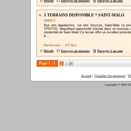
Détails
Envoyer un message
Envoyer à un ami
5 TERRAINS DISPONIBLE * SAINT-MALO
50000 $
Rue des Appalaches, rue des Sources, Saint-Malo Le pri
TPS/TVQ. Magnifique opportunité d'achat dans un nouveau q
résidentiel de Saint-Malo! Ce terrain offre un excellent potenti
à ...
Sherbrooke - 137 Km
Détails
Envoyer un message
Envoyer à un ami
Page 1 / 2
1
2
Accueil
Consulter les annonces
P
|
|
Copyright © 2004-20