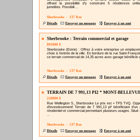
offrant la possibilité d'y construire 5 résidences unifam
jumelées. Possibili ...
Sherbrooke - 137 Km
Détails
Envoyer un message
Envoyer à un ami
Sherbrooke : Terrain commercial et garage
895000 $
Sherbrooke (Estrie) : Offrez à votre entreprise un emplace
choix à l’entrée de la ville. En bordure de la rue Saint-Franço
ce terrain commercial de 14,35 acres avec garage bénéficie d’
Sherbrooke - 137 Km
Détails
Envoyer un message
Envoyer à un ami
TERRAIN DE 7 991,13 PI2 * MONT-BELLEVU
220000 $
Rue Wellington S., Sherbrooke Le prix est + TPS TVQ. Oppo
d'investissement! Terrain de 7 991,13 pi² bénéficiant d'un
résidentiel et commercial permettant plusieurs usages. Situé 
...
Sherbrooke - 137 Km
Détails
Envoyer un message
Envoyer à un ami