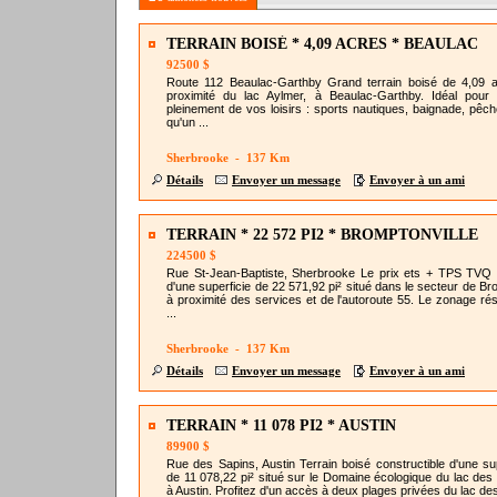
TERRAIN BOISÉ * 4,09 ACRES * BEAULAC
92500 $
Route 112 Beaulac-Garthby Grand terrain boisé de 4,09 
proximité du lac Aylmer, à Beaulac-Garthby. Idéal pour p
pleinement de vos loisirs : sports nautiques, baignade, pêche
qu'un ...
Sherbrooke - 137 Km
Détails
Envoyer un message
Envoyer à un ami
TERRAIN * 22 572 PI2 * BROMPTONVILLE
224500 $
Rue St-Jean-Baptiste, Sherbrooke Le prix ets + TPS TVQ 
d'une superficie de 22 571,92 pi² situé dans le secteur de Br
à proximité des services et de l'autoroute 55. Le zonage rési
...
Sherbrooke - 137 Km
Détails
Envoyer un message
Envoyer à un ami
TERRAIN * 11 078 PI2 * AUSTIN
89900 $
Rue des Sapins, Austin Terrain boisé constructible d'une sup
de 11 078,22 pi² situé sur le Domaine écologique du lac des S
à Austin. Profitez d'un accès à deux plages privées du lac des 