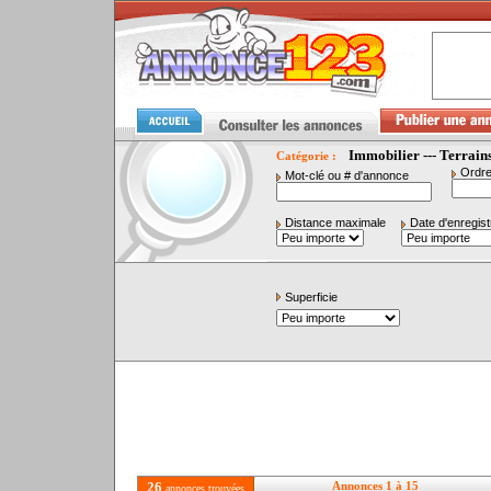
Immobilier --- Terrain
Catégorie :
Ordre
Mot-clé ou # d'annonce
Distance maximale
Date d'enregis
Superficie
26
Annonces 1 à 15
annonces trouvées