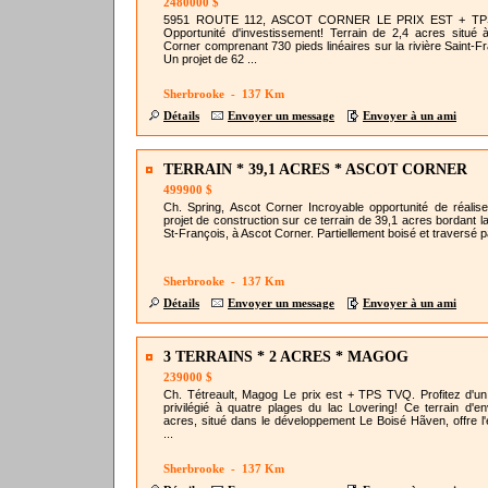
2480000 $
5951 ROUTE 112, ASCOT CORNER LE PRIX EST + T
Opportunité d'investissement! Terrain de 2,4 acres situé 
Corner comprenant 730 pieds linéaires sur la rivière Saint-Fr
Un projet de 62 ...
Sherbrooke - 137 Km
Détails
Envoyer un message
Envoyer à un ami
TERRAIN * 39,1 ACRES * ASCOT CORNER
499900 $
Ch. Spring, Ascot Corner Incroyable opportunité de réalise
projet de construction sur ce terrain de 39,1 acres bordant la
St-François, à Ascot Corner. Partiellement boisé et traversé pa
Sherbrooke - 137 Km
Détails
Envoyer un message
Envoyer à un ami
3 TERRAINS * 2 ACRES * MAGOG
239000 $
Ch. Tétreault, Magog Le prix est + TPS TVQ. Profitez d'u
privilégié à quatre plages du lac Lovering! Ce terrain d'en
acres, situé dans le développement Le Boisé Hãven, offre l
...
Sherbrooke - 137 Km