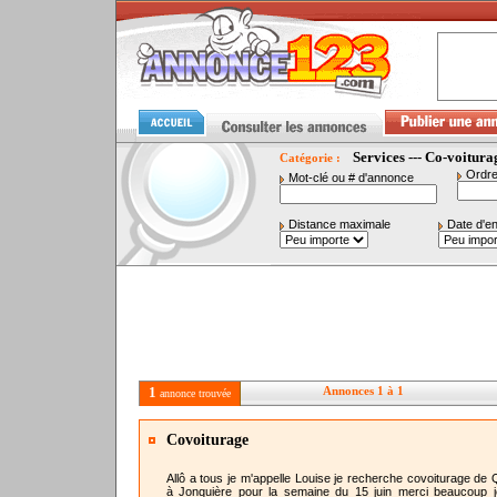
Services --- Co-voitura
Catégorie :
Ordre
Mot-clé ou # d'annonce
Distance maximale
Date d'e
1
Annonces 1 à 1
annonce trouvée
Covoiturage
Allô a tous je m'appelle Louise je recherche covoiturage de
à Jonquière pour la semaine du 15 juin merci beaucoup 