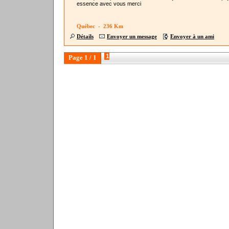
essence avec vous merci
Québec - 236 Km
Détails
Envoyer un message
Envoyer à un ami
1
Page 1 / 1