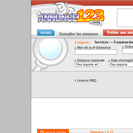
Services --- Constructi
Catégorie :
Ordre
Mot-clé ou # d'annonce
Distance maximale
Date d'enregis
Licence RBQ
19
Annonces 1 à 15
annonces trouvées