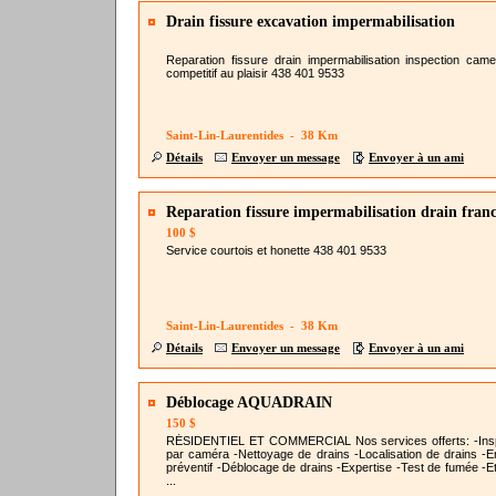
Drain fissure excavation impermabilisation
Reparation fissure drain impermabilisation inspection came
competitif au plaisir 438 401 9533
Saint-Lin-Laurentides - 38 Km
Détails
Envoyer un message
Envoyer à un ami
Reparation fissure impermabilisation drain franc
100 $
Service courtois et honette 438 401 9533
Saint-Lin-Laurentides - 38 Km
Détails
Envoyer un message
Envoyer à un ami
Déblocage AQUADRAIN
150 $
RÉSIDENTIEL ET COMMERCIAL Nos services offerts: -Ins
par caméra -Nettoyage de drains -Localisation de drains -En
préventif -Déblocage de drains -Expertise -Test de fumée -Et
...