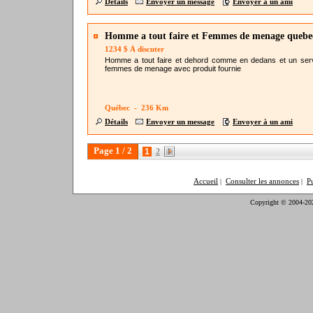
Détails
Envoyer un message
Envoyer à un ami
Homme a tout faire et Femmes de menage quebe
1234 $ À discuter
Homme a tout faire et dehord comme en dedans et un ser
femmes de menage avec produit fournie
Québec - 236 Km
Détails
Envoyer un message
Envoyer à un ami
Page 1 / 2
1
2
Accueil
Consulter les annonces
P
|
|
Copyright © 2004-20