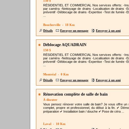
150 $
RÉSIDENTIEL ET COMMERCIAL Nos services offerts: -Ins
par caméra -Nettoyage de drains -Localisation de drains -En
préventif -Déblocage de drains -Expertise -Test de fumée -Et
...
Boucherville - 18 Km
Détails
Envoyer un message
Envoyer à un ami
Déblocage AQUADRAIN
150 $
RÉSIDENTIEL ET COMMERCIAL Nos services offerts: -Ins
par caméra -Nettoyage de drains -Localisation de drains -En
préventif -Déblocage de drains -Expertise -Test de fumée -Et
...
Montréal - 0 Km
Détails
Envoyer un message
Envoyer à un ami
Rénovation complète de salle de bain
À discuter
Vous pensez rénover votre salle de bain? Je vous offre un 
complet, propre et professionnel, du début à la fin. ✔ Démoli
préparation ✔ Installation bain / douche ✔ Pose de céra ...
Laval - 10 Km