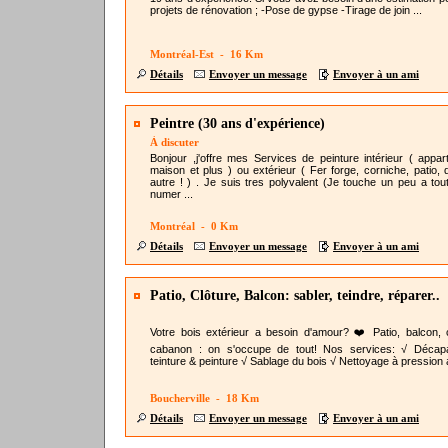
projets de rénovation ; -Pose de gypse -Tirage de join ...
Montréal-Est - 16 Km
Détails
Envoyer un message
Envoyer à un ami
Peintre (30 ans d'expérience)
À discuter
Bonjour ,j'offre mes Services de peinture intérieur ( appar
maison et plus ) ou extérieur ( Fer forge, corniche, patio, 
autre ! ) . Je suis tres polyvalent (Je touche un peu a tou
numer ...
Montréal - 0 Km
Détails
Envoyer un message
Envoyer à un ami
Patio, Clôture, Balcon: sabler, teindre, réparer..
Votre bois extérieur a besoin d'amour? ❤️ Patio, balcon, c
cabanon : on s'occupe de tout! Nos services: √ Décap
teinture & peinture √ Sablage du bois √ Nettoyage à pression a
Boucherville - 18 Km
Détails
Envoyer un message
Envoyer à un ami