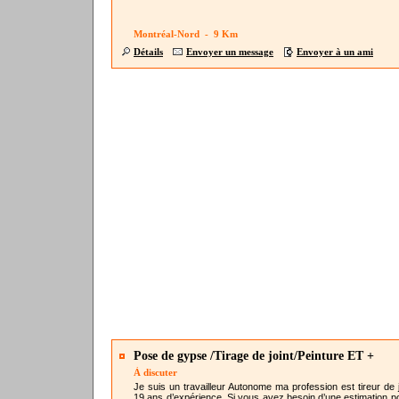
Montréal-Nord - 9 Km
Détails
Envoyer un message
Envoyer à un ami
Pose de gypse /Tirage de joint/Peinture ET +
À discuter
Je suis un travailleur Autonome ma profession est tireur de jo
19 ans d’expérience. Si vous avez besoin d’une estimation p