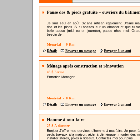
Pause dos & pieds gratuite – ouvriers du bâtime
Je suis seul en août, 32 ans artisan egalement. J’aime ma
dos et les pieds. Si tu bosses sur un chantier et que tu v
belle pause (midi ou en journée), passe chez moi. Gratu
besoin de ...
Montréal - 0 Km
Détails
Envoyer un message
Envoyer à un ami
Ménage aprés construction et rénovation
45 $ Ferme
Entretien Menager
Montréal - 0 Km
Détails
Envoyer un message
Envoyer à un ami
Homme à tout faire
25 $ À discuter
Bonjour J’offre mes services d’homme à tout faire. Je peux fa
petits travaux à la maison, aider à déménager, monter des m
installer stores, pôles à rideaux. Contactez moi pour plus ...