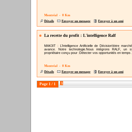
Montréal - 0 Km
Détails
Envoyer un message
Envoyer à un ami
La recette du profit : L'intelligence Ralf
MAK3IT : L’Intelligence Artificielle de Décision ​Votre march
avance. Notre technologie. ​Nous intégrons RALF, un 
propriétaire conçu pour : ​Détecter vos opportunités en temps .
Montréal - 0 Km
Détails
Envoyer un message
Envoyer à un ami
1
Page 1 / 1