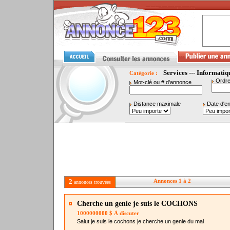
Services --- Informatiq
Catégorie :
Ordre
Mot-clé ou # d'annonce
Distance maximale
Date d'e
2
Annonces 1 à 2
annonces trouvées
Cherche un genie je suis le COCHONS
1000000000 $ À discuter
Salut je suis le cochons je cherche un genie du mal