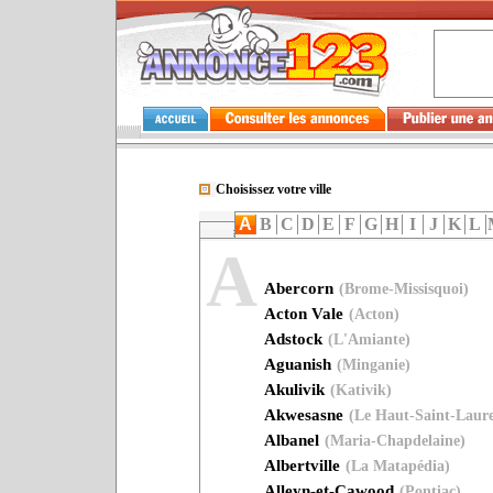
Choisissez votre ville
A
B
C
D
E
F
G
H
I
J
K
L
A
Abercorn
(Brome-Missisquoi)
Acton Vale
(Acton)
Adstock
(L'Amiante)
Aguanish
(Minganie)
Akulivik
(Kativik)
Akwesasne
(Le Haut-Saint-Laure
Albanel
(Maria-Chapdelaine)
Albertville
(La Matapédia)
Alleyn-et-Cawood
(Pontiac)