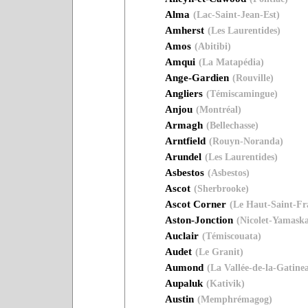
Alma
(Lac-Saint-Jean-Est)
Amherst
(Les Laurentides)
Amos
(Abitibi)
Amqui
(La Matapédia)
Ange-Gardien
(Rouville)
Angliers
(Témiscamingue)
Anjou
(Montréal)
Armagh
(Bellechasse)
Arntfield
(Rouyn-Noranda)
Arundel
(Les Laurentides)
Asbestos
(Asbestos)
Ascot
(Sherbrooke)
Ascot Corner
(Le Haut-Saint-Fr
Aston-Jonction
(Nicolet-Yamaska
Auclair
(Témiscouata)
Audet
(Le Granit)
Aumond
(La Vallée-de-la-Gatine
Aupaluk
(Kativik)
Austin
(Memphrémagog)