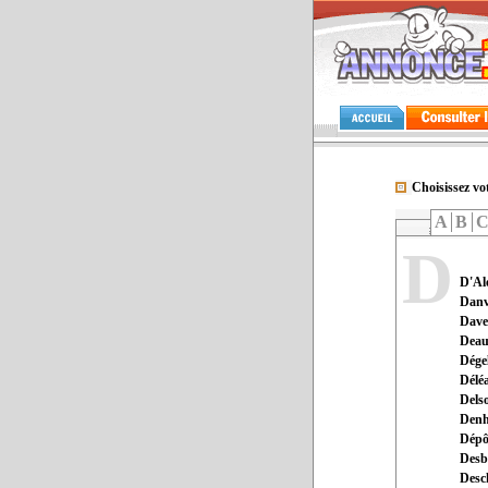
Choisissez vot
A
B
D
D'Al
Danvi
Davel
Deauv
Dégel
Délé
Dels
Den
Dépô
Desb
Desc