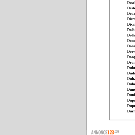
Desc
Dest
Deux
Disra
Dixvi
Dolb
Doll
Donc
Donn
Dorv
Dosq
Drum
Dubu
Duds
Duh
Duha
Dun
Dun
Dupa
Dup
Dur