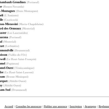
hambault-Grondines
(Portneuf)
or
(Rouyn-Noranda)
-Montagnes
(Deux-Montagnes)
eli
(L'Amiante)
lle
(Coaticook)
eau-Mistassini
(Maria-Chapdelaine)
ard-des-Ormeaux
(Montréal)
aster
(Les Laurentides)
acona
(Portneuf)
al
(Montréal)
uet
(Lotbinière)
mondville
(Drummond)
isson
(Vallée-de-l'Or)
well
(Le Haut-Saint-François)
amel
(Papineau)
mel-Ouest
(Témiscamingue)
dee
(Le Haut-Saint-Laurent)
ham
(Brome-Missisquoi)
rquet
(Abitibi-Ouest)
uy
(Abitibi-Ouest)
ham-Sud
(Drummond)
Accueil
Consulter les annonces
Publier une annonce
Inscription
Avantages
Regleme
|
|
|
|
|