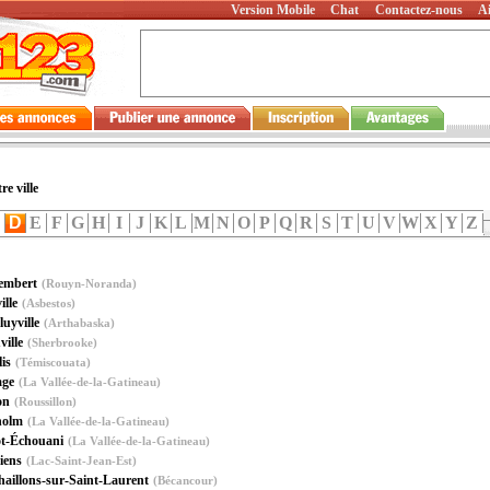
Version Mobile
Chat
Contactez-nous
A
re ville
C
D
E
F
G
H
I
J
K
L
M
N
O
P
Q
R
S
T
U
V
W
X
Y
Z
embert
(Rouyn-Noranda)
lle
(Asbestos)
uyville
(Arthabaska)
ille
(Sherbrooke)
is
(Témiscouata)
age
(La Vallée-de-la-Gatineau)
on
(Roussillon)
holm
(La Vallée-de-la-Gatineau)
t-Échouani
(La Vallée-de-la-Gatineau)
iens
(Lac-Saint-Jean-Est)
haillons-sur-Saint-Laurent
(Bécancour)