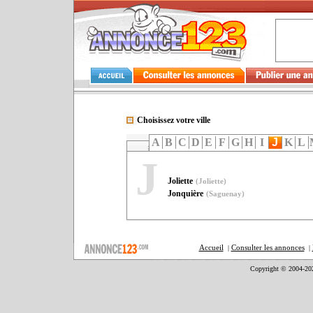
Choisissez votre ville
A
B
C
D
E
F
G
H
I
J
K
L
J
Joliette
(Joliette)
Jonquière
(Saguenay)
Accueil
Consulter les annonces
|
|
Copyright © 2004-20