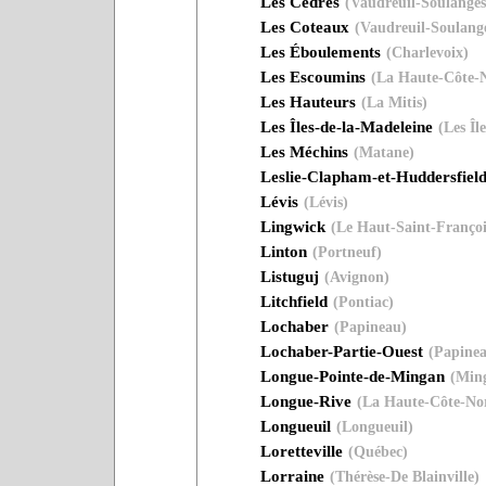
Les Cèdres
(Vaudreuil-Soulanges
Les Coteaux
(Vaudreuil-Soulang
Les Éboulements
(Charlevoix)
Les Escoumins
(La Haute-Côte-
Les Hauteurs
(La Mitis)
Les Îles-de-la-Madeleine
(Les Îl
Les Méchins
(Matane)
Leslie-Clapham-et-Huddersfiel
Lévis
(Lévis)
Lingwick
(Le Haut-Saint-Françoi
Linton
(Portneuf)
Listuguj
(Avignon)
Litchfield
(Pontiac)
Lochaber
(Papineau)
Lochaber-Partie-Ouest
(Papine
Longue-Pointe-de-Mingan
(Ming
Longue-Rive
(La Haute-Côte-No
Longueuil
(Longueuil)
Loretteville
(Québec)
Lorraine
(Thérèse-De Blainville)