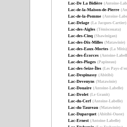
Lac-De La Bidière
(Antoine-Labe
Lac-de-la-Maison-de-Pierre
(An
Lac-de-la-Pomme
(Antoine-Labe
Lac-Delage
(La Jacques-Cartier)
Lac-des-Aigles
(Témiscouata)
Lac-des-Cinq
(Shawinigan)
Lac-des-Dix-Milles
(Matawinie)
Lac-des-Eaux-Mortes
(La Mitis)
Lac-des-Écorces
(Antoine-Labell
Lac-des-Plages
(Papineau)
Lac-des-Seize-Îles
(Les Pays-d'e
Lac-Despinassy
(Abitibi)
Lac-Devenyns
(Matawinie)
Lac-Douaire
(Antoine-Labelle)
Lac-Drolet
(Le Granit)
Lac-du-Cerf
(Antoine-Labelle)
Lac-du-Taureau
(Matawinie)
Lac-Duparquet
(Abitibi-Ouest)
Lac-Ernest
(Antoine-Labelle)
Lac-Etchemin