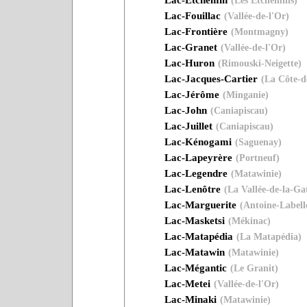
(Les Etchemins)
Lac-Fouillac
(Vallée-de-l'Or)
Lac-Frontière
(Montmagny)
Lac-Granet
(Vallée-de-l'Or)
Lac-Huron
(Rimouski-Neigette)
Lac-Jacques-Cartier
(La Côte-d
Lac-Jérôme
(Minganie)
Lac-John
(Caniapiscau)
Lac-Juillet
(Caniapiscau)
Lac-Kénogami
(Saguenay)
Lac-Lapeyrère
(Portneuf)
Lac-Legendre
(Matawinie)
Lac-Lenôtre
(La Vallée-de-la-Ga
Lac-Marguerite
(Antoine-Labell
Lac-Masketsi
(Mékinac)
Lac-Matapédia
(La Matapédia)
Lac-Matawin
(Matawinie)
Lac-Mégantic
(Le Granit)
Lac-Metei
(Vallée-de-l'Or)
Lac-Minaki
(Matawinie)