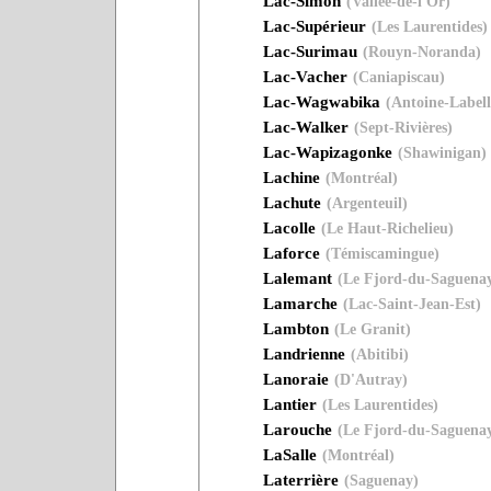
Lac-Simon
(Vallée-de-l'Or)
Lac-Supérieur
(Les Laurentides)
Lac-Surimau
(Rouyn-Noranda)
Lac-Vacher
(Caniapiscau)
Lac-Wagwabika
(Antoine-Labell
Lac-Walker
(Sept-Rivières)
Lac-Wapizagonke
(Shawinigan)
Lachine
(Montréal)
Lachute
(Argenteuil)
Lacolle
(Le Haut-Richelieu)
Laforce
(Témiscamingue)
Lalemant
(Le Fjord-du-Saguena
Lamarche
(Lac-Saint-Jean-Est)
Lambton
(Le Granit)
Landrienne
(Abitibi)
Lanoraie
(D'Autray)
Lantier
(Les Laurentides)
Larouche
(Le Fjord-du-Saguena
LaSalle
(Montréal)
Laterrière
(Saguenay)