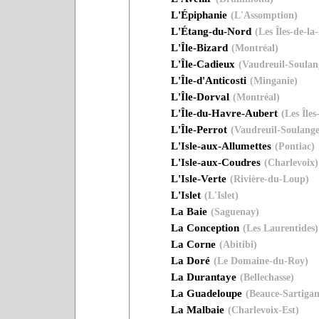
L'Épiphanie
(L'Assomption)
L'Étang-du-Nord
(Les Îles-de-la
L'Île-Bizard
(Montréal)
L'Île-Cadieux
(Vaudreuil-Soulan
L'Île-d'Anticosti
(Minganie)
L'Île-Dorval
(Montréal)
L'Île-du-Havre-Aubert
(Les Île
L'Île-Perrot
(Vaudreuil-Soulange
L'Isle-aux-Allumettes
(Pontiac)
L'Isle-aux-Coudres
(Charlevoix)
L'Isle-Verte
(Rivière-du-Loup)
L'Islet
(L'Islet)
La Baie
(Saguenay)
La Conception
(Les Laurentides)
La Corne
(Abitibi)
La Doré
(Le Domaine-du-Roy)
La Durantaye
(Bellechasse)
La Guadeloupe
(Beauce-Sartigan
La Malbaie
(Charlevoix-Est)