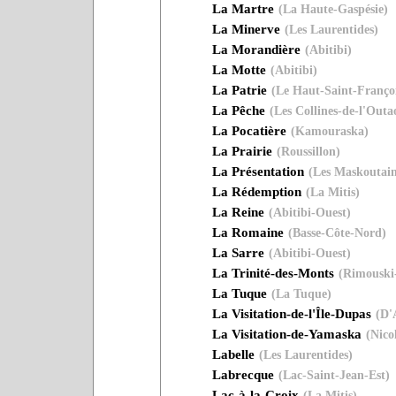
La Martre
(La Haute-Gaspésie)
La Minerve
(Les Laurentides)
La Morandière
(Abitibi)
La Motte
(Abitibi)
La Patrie
(Le Haut-Saint-Françoi
La Pêche
(Les Collines-de-l'Outa
La Pocatière
(Kamouraska)
La Prairie
(Roussillon)
La Présentation
(Les Maskoutain
La Rédemption
(La Mitis)
La Reine
(Abitibi-Ouest)
La Romaine
(Basse-Côte-Nord)
La Sarre
(Abitibi-Ouest)
La Trinité-des-Monts
(Rimouski-
La Tuque
(La Tuque)
La Visitation-de-l'Île-Dupas
(D'
La Visitation-de-Yamaska
(Nico
Labelle
(Les Laurentides)
Labrecque
(Lac-Saint-Jean-Est)
Lac-à-la-Croix
(La Mitis)