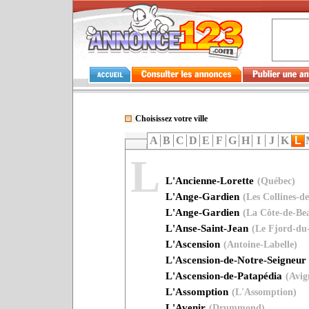
Choisissez votre ville
A
B
C
D
E
F
G
H
I
J
K
L
L
L'Ancienne-Lorette
(Québec)
L'Ange-Gardien
(Les Collines-d
L'Ange-Gardien
(La Côte-de-Be
L'Anse-Saint-Jean
(Le Fjord-du
L'Ascension
(Antoine-Labelle)
L'Ascension-de-Notre-Seigneur
L'Ascension-de-Patapédia
(Avig
L'Assomption
(L'Assomption)
L'Avenir
(Drummond)