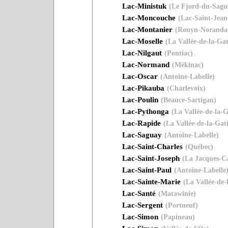
Lac-Ministuk
(Le Fjord-du-Sagu
Lac-Moncouche
(Lac-Saint-Jean
Lac-Montanier
(Rouyn-Noranda
Lac-Moselle
(La Vallée-de-la-Ga
Lac-Nilgaut
(Pontiac)
Lac-Normand
(Mékinac)
Lac-Oscar
(Antoine-Labelle)
Lac-Pikauba
(Charlevoix)
Lac-Poulin
(Beauce-Sartigan)
Lac-Pythonga
(La Vallée-de-la-
Lac-Rapide
(La Vallée-de-la-Gat
Lac-Saguay
(Antoine-Labelle)
Lac-Saint-Charles
(Québec)
Lac-Saint-Joseph
(La Jacques-Ca
Lac-Saint-Paul
(Antoine-Labelle
Lac-Sainte-Marie
(La Vallée-de-
Lac-Santé
(Matawinie)
Lac-Sergent
(Portneuf)
Lac-Simon
(Papineau)