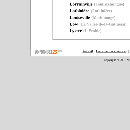
Lorrainville
(Témiscamingue)
Lotbinière
(Lotbinière)
Louiseville
(Maskinongé)
Low
(La Vallée-de-la-Gatineau)
Lyster
(L'Érable)
Accueil
Consulter les annonces
|
|
Copyright © 2004-20