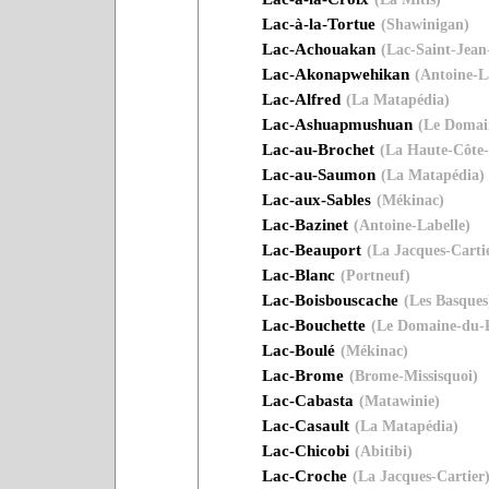
Lac-à-la-Tortue
(Shawinigan)
Lac-Achouakan
(Lac-Saint-Jean
Lac-Akonapwehikan
(Antoine-L
Lac-Alfred
(La Matapédia)
Lac-Ashuapmushuan
(Le Domai
Lac-au-Brochet
(La Haute-Côte
Lac-au-Saumon
(La Matapédia)
Lac-aux-Sables
(Mékinac)
Lac-Bazinet
(Antoine-Labelle)
Lac-Beauport
(La Jacques-Carti
Lac-Blanc
(Portneuf)
Lac-Boisbouscache
(Les Basques
Lac-Bouchette
(Le Domaine-du-
Lac-Boulé
(Mékinac)
Lac-Brome
(Brome-Missisquoi)
Lac-Cabasta
(Matawinie)
Lac-Casault
(La Matapédia)
Lac-Chicobi
(Abitibi)
Lac-Croche
(La Jacques-Cartier