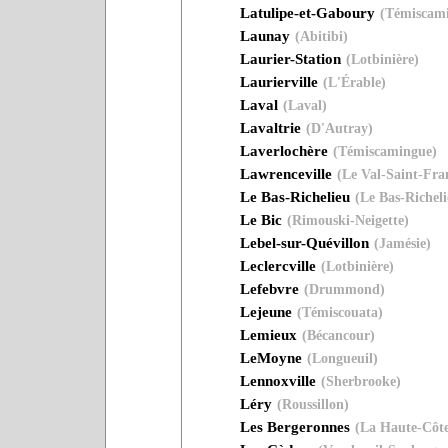
Latulipe-et-Gaboury
(Témiscam
Launay
(Abitibi)
Laurier-Station
(Lotbinière)
Laurierville
(L'Érable)
Laval
(Laval)
Lavaltrie
(D'Autray)
Laverlochère
(Témiscamingue)
Lawrenceville
(Le Val-Saint-Fra
Le Bas-Richelieu
(Le Bas-Richeli
Le Bic
(Rimouski-Neigette)
Lebel-sur-Quévillon
(Jamésie)
Leclercville
(Lotbinière)
Lefebvre
(Drummond)
Lejeune
(Témiscouata)
Lemieux
(Bécancour)
LeMoyne
(Longueuil)
Lennoxville
(Sherbrooke)
Léry
(Roussillon)
Les Bergeronnes
(La Haute-Côt