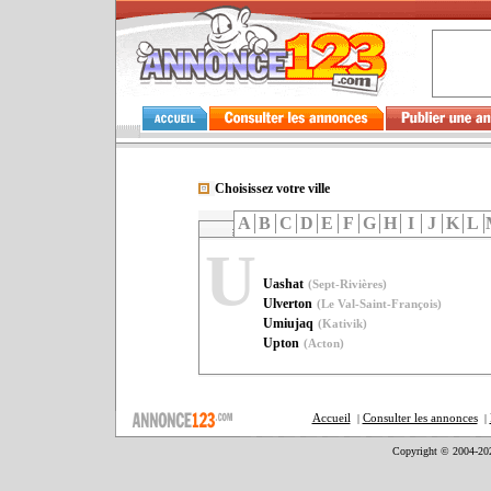
Choisissez votre ville
A
B
C
D
E
F
G
H
I
J
K
L
U
Uashat
(Sept-Rivières)
Ulverton
(Le Val-Saint-François)
Umiujaq
(Kativik)
Upton
(Acton)
Accueil
Consulter les annonces
|
|
Copyright © 2004-20