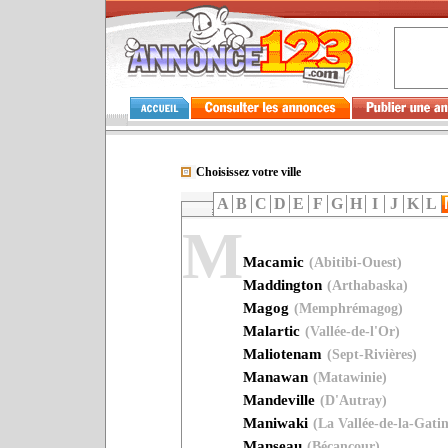
Choisissez votre ville
A
B
C
D
E
F
G
H
I
J
K
L
M
Macamic
(Abitibi-Ouest)
Maddington
(Arthabaska)
Magog
(Memphrémagog)
Malartic
(Vallée-de-l'Or)
Maliotenam
(Sept-Rivières)
Manawan
(Matawinie)
Mandeville
(D'Autray)
Maniwaki
(La Vallée-de-la-Gati
Manseau
(Bécancour)