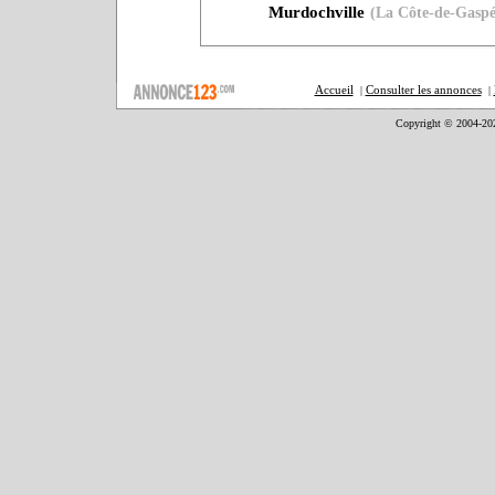
Murdochville
(La Côte-de-Gaspé
Accueil
Consulter les annonces
|
|
Copyright © 2004-20