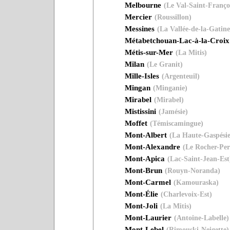
Melbourne
(Le Val-Saint-Franço
Mercier
(Roussillon)
Messines
(La Vallée-de-la-Gatin
Métabetchouan-Lac-à-la-Croix
Métis-sur-Mer
(La Mitis)
Milan
(Le Granit)
Mille-Isles
(Argenteuil)
Mingan
(Minganie)
Mirabel
(Mirabel)
Mistissini
(Jamésie)
Moffet
(Témiscamingue)
Mont-Albert
(La Haute-Gaspésie
Mont-Alexandre
(Le Rocher-Per
Mont-Apica
(Lac-Saint-Jean-Est
Mont-Brun
(Rouyn-Noranda)
Mont-Carmel
(Kamouraska)
Mont-Élie
(Charlevoix-Est)
Mont-Joli
(La Mitis)
Mont-Laurier
(Antoine-Labelle)
Mont-Lebel
(Rimouski-Neigette)