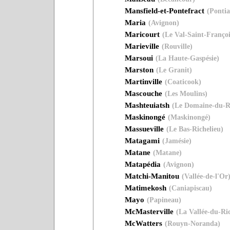
Mansfield-et-Pontefract
(Pontia
Maria
(Avignon)
Maricourt
(Le Val-Saint-Françoi
Marieville
(Rouville)
Marsoui
(La Haute-Gaspésie)
Marston
(Le Granit)
Martinville
(Coaticook)
Mascouche
(Les Moulins)
Mashteuiatsh
(Le Domaine-du-R
Maskinongé
(Maskinongé)
Massueville
(Le Bas-Richelieu)
Matagami
(Jamésie)
Matane
(Matane)
Matapédia
(Avignon)
Matchi-Manitou
(Vallée-de-l'Or
Matimekosh
(Caniapiscau)
Mayo
(Papineau)
McMasterville
(La Vallée-du-Ric
McWatters
(Rouyn-Noranda)