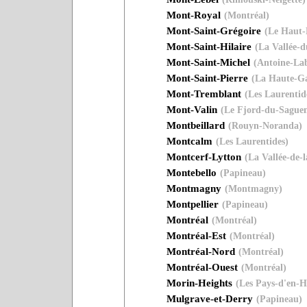
Mont-Royal
(Montréal)
Mont-Saint-Grégoire
(Le Haut-
Mont-Saint-Hilaire
(La Vallée-d
Mont-Saint-Michel
(Antoine-Lab
Mont-Saint-Pierre
(La Haute-Ga
Mont-Tremblant
(Les Laurentid
Mont-Valin
(Le Fjord-du-Sague
Montbeillard
(Rouyn-Noranda)
Montcalm
(Les Laurentides)
Montcerf-Lytton
(La Vallée-de-
Montebello
(Papineau)
Montmagny
(Montmagny)
Montpellier
(Papineau)
Montréal
(Montréal)
Montréal-Est
(Montréal)
Montréal-Nord
(Montréal)
Montréal-Ouest
(Montréal)
Morin-Heights
(Les Pays-d'en-H
Mulgrave-et-Derry
(Papineau)